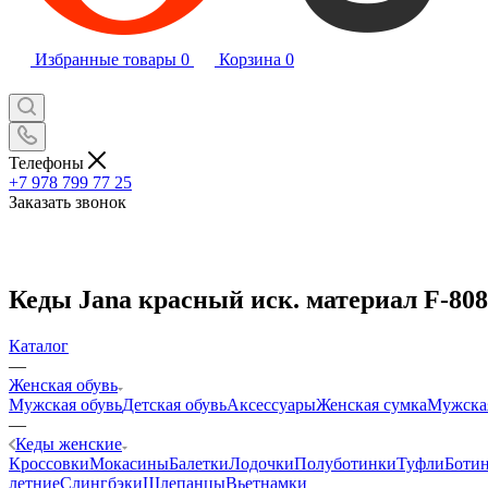
Избранные товары
0
Корзина
0
Телефоны
+7 978 799 77 25
Заказать звонок
Кеды Jana красный иск. материал F-80
Каталог
—
Женская обувь
Мужская обувь
Детская обувь
Аксессуары
Женская сумка
Мужска
—
Кеды женские
Кроссовки
Мокасины
Балетки
Лодочки
Полуботинки
Туфли
Боти
летние
Слингбэки
Шлепанцы
Вьетнамки