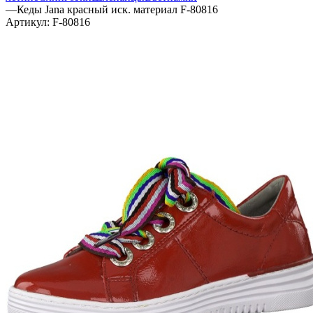
—
Кеды Jana красный иск. материал F-80816
Артикул:
F-80816