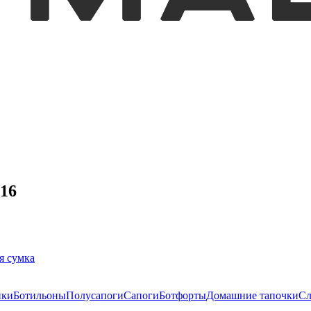
816
я сумка
нки
Ботильоны
Полусапоги
Сапоги
Ботфорты
Домашние тапочки
С