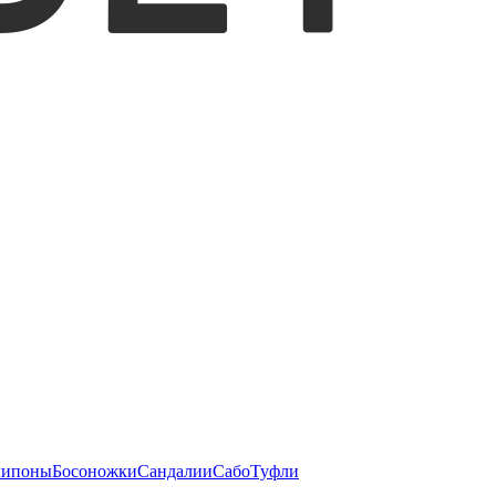
липоны
Босоножки
Сандалии
Сабо
Туфли