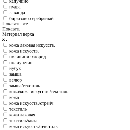
капучино
пудра
лаванда
бирюзово-серебряный
Показать все
Показать
Материал верха
кожа лаковая искусств.
кожа искусств.
поливинилхлорид
полиуретан
нубук
замша
велюр
замша/текстиль
кожа/кожа искусств./текстиль
кожа
кожа искусств./стрейч
текстиль
кожа лаковая
текстиль/кожа
кожа искусств./текстиль