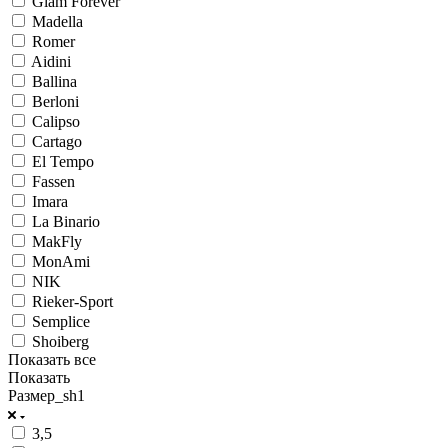
Glam Forever
Madella
Romer
Aidini
Ballina
Berloni
Calipso
Cartago
El Tempo
Fassen
Imara
La Binario
MakFly
MonAmi
NIK
Rieker-Sport
Semplice
Shoiberg
Показать все
Показать
Размер_sh1
3,5