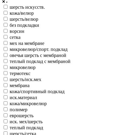
шерсть искусств.
кожа/велюр
шерсть/велюр
без подкладки
ворсин
сетка
мех на мембране
микровелюр/спорт. подклад
овечья шерсть с мембраной
теплый подклад с мембраной
микровелюр
термотекс
шерсть/иск.мех
мембрана
кожа/спортивный подклад
иск.материал
кожа/микровелюр
полимер
еврошерсть
иск. мех/шерсть
теплый подклад
шерсть/сетка