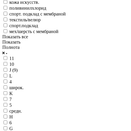
кожа искусств.
поливинилхлорид
спорт. подклад с мембраной
текстиль/велюр
спорт.подклад
мех/шерсть с мембраной
Показать все
Показать
Полнота
11
10
J (9)
L
4
широк.
K
7
5
средн.
H
6
G