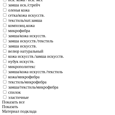
замша иск./стрейч
оленья кожа
сетка/кожа искусств.
текстиль/нат.замша
композиц.кожа
микрофибра
замша/кожа искусств.
замша искусств./текстиль
замша искусств.
велюр натуральный
кожа искусств./замша искусств.
нубук искуств.
микрополитекс
замша/кожа искусств./текстиль
кожа/микрофибра
текстиль/микрофибра
замша/текстиль/микрофибра
спилок
эластичные
Показать все
Показать
Материал подклада