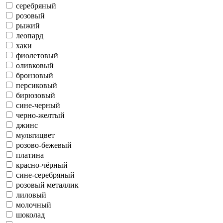
серебряный
розовый
рыжий
леопард
хаки
фиолетовый
оливковый
бронзовый
персиковый
бирюзовый
сине-черный
черно-желтый
джинс
мультицвет
розово-бежевый
платина
красно-чёрный
сине-серебряный
розовый металлик
лиловый
молочный
шоколад