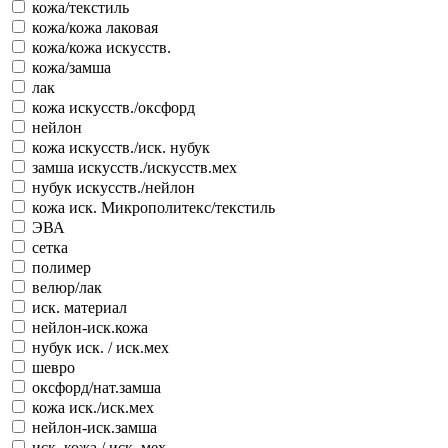
кожа/текстиль
кожа/кожа лаковая
кожа/кожа искусств.
кожа/замша
лак
кожа искусств./оксфорд
нейлон
кожа искусств./иск. нубук
замша искусств./искусств.мех
нубук искусств./нейлон
кожа иск. Микрополитекс/текстиль
ЭВА
сетка
полимер
велюр/лак
иск. материал
нейлон-иск.кожа
нубук иск. / иск.мех
шевро
оксфорд/нат.замша
кожа иск./иск.мех
нейлон-иск.замша
иск. кожа / иск. мех