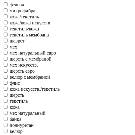
фельпа
микрофибра
кожа/текстиль
кожа/кожа искусств.
текстиль/кожа
текстиль мембрана
шеврет
мех
мех натуральный евро
шерсть с мембраной
мех искусств.
шерсть евро
велюр с мембраной
флис
кожа искусств./текстиль
шерсть
текстиль
кожа
мех натуральный
байка
полиуретан
велюр