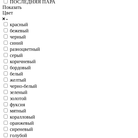
ПОСЛЕДНЯЯ ПАРА
Показать
Цвет
красный
бежевый
черный
синий
разноцветный
серый
коричневый
бордовый
белый
желтый
черно-белый
зеленый
золотой
фуксия
мятный
коралловый
оранжевый
сиреневый
голубой