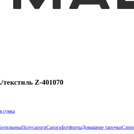
/текстиль Z-401070
я сумка
Ботильоны
Полусапоги
Сапоги
Ботфорты
Домашние тапочки
Слип