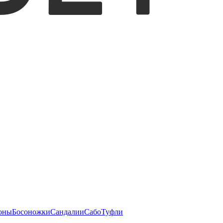
оны
Босоножки
Сандалии
Сабо
Туфли