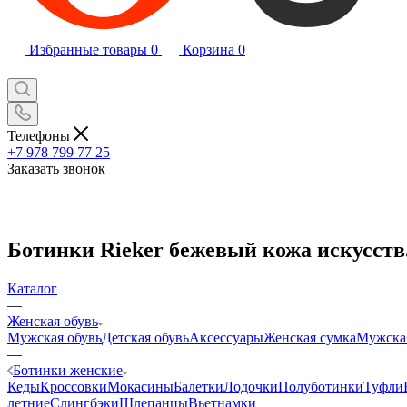
Избранные товары
0
Корзина
0
Телефоны
+7 978 799 77 25
Заказать звонок
Ботинки Rieker бежевый кожа искусств.
Каталог
—
Женская обувь
Мужская обувь
Детская обувь
Аксессуары
Женская сумка
Мужска
—
Ботинки женские
Кеды
Кроссовки
Мокасины
Балетки
Лодочки
Полуботинки
Туфли
летние
Слингбэки
Шлепанцы
Вьетнамки