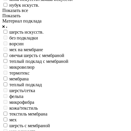
нубук искуств.
Показать все
Показать
Материал подклада
шерсть искусств.
без подкладки
ворсин
мех на мембране
овечья шерсть с мембраной
теплый подклад с мембраной
микровелюр
термотекс
мембрана
теплый подклад
шерсть/сетка
фельпа
микрофибра
кожа/текстиль
текстиль мембрана
мех
шерсть с мембраной