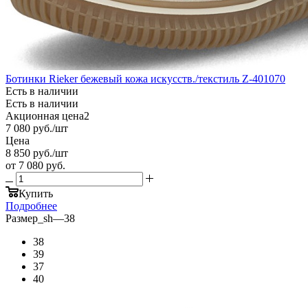
Ботинки Rieker бежевый кожа искусств./текстиль Z-401070
Есть в наличии
Есть в наличии
Акционная цена2
7 080
руб.
/шт
Цена
8 850
руб.
/шт
от
7 080 руб.
Купить
Подробнее
Размер_sh
—
38
38
39
37
40