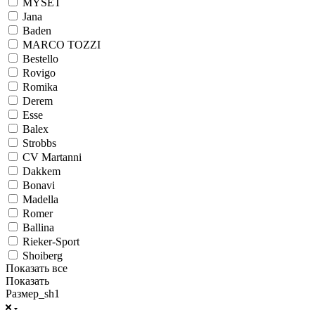
MYSET
Jana
Baden
MARCO TOZZI
Bestello
Rovigo
Romika
Derem
Esse
Balex
Strobbs
CV Martanni
Dakkem
Bonavi
Madella
Romer
Ballina
Rieker-Sport
Shoiberg
Показать все
Показать
Размер_sh1