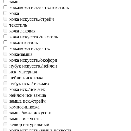
замша
кожа/кожа искусств./текстиль
кожа
кожа искусств./стрейч
текстиль
кожа лаковая
кожа искусств./текстиль
кожа/текстиль
кожа/кожа искусств.
кожа/замша
кожа искусств./оксфорд
нубук искусств./нейлон
иск. материал
нейлон-иск.кожа
нубук иск. / иск.мех
кожа иск./иск.мех
нейлон-иск.замша
замша иск./стрейч
композиц.кожа
замша/кожа искусств.
замша искусств.
велюр натуральный
кожа искусств./замша искусств.