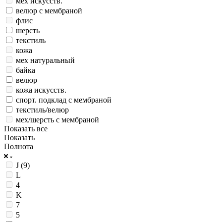
мех искусств.
велюр с мембраной
флис
шерсть
текстиль
кожа
мех натуральный
байка
велюр
кожа искусств.
спорт. подклад с мембраной
текстиль/велюр
мех/шерсть с мембраной
Показать все
Показать
Полнота
J (9)
L
4
K
7
5