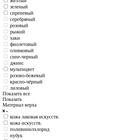
желтый
зеленый
сиреневый
серебряный
розовый
рыжий
хаки
фиолетовый
оливковый
сине-черный
джинс
мультицвет
розово-бежевый
красно-чёрный
лиловый
Показать все
Показать
Материал верха
кожа лаковая искусств.
кожа искусств.
поливинилхлорид
нубук