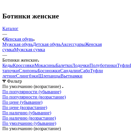
Ботинки женские
Каталог
—
Женская обувь
Мужская обувь
Детская обувь
Аксессуары
Женская
сумка
Мужская сумка
—
Ботинки женские
Кеды
Кроссовки
Мокасины
Балетки
Лодочки
Полуботинки
Туфли
тапочки
Слипоны
Босоножки
Сандалии
Сабо
Туфли
летние
Слингбэки
Шлепанцы
Вьетнамки
Фильтр
По умолчанию (возрастание)
По популярности (убывание)
По популярности (возрастание)
По цене (убывание)
По цене (возрастание)
По наличию (убывание)
По наличию (возрастание)
По умолчанию (убывание)
По умолчанию (возрастание)