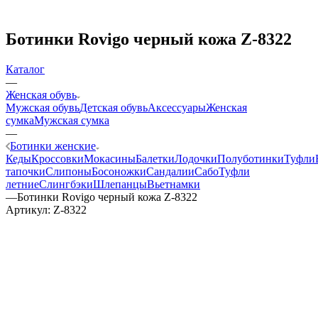
Ботинки Rovigo черный кожа Z-8322
Каталог
—
Женская обувь
Мужская обувь
Детская обувь
Аксессуары
Женская
сумка
Мужская сумка
—
Ботинки женские
Кеды
Кроссовки
Мокасины
Балетки
Лодочки
Полуботинки
Туфли
тапочки
Слипоны
Босоножки
Сандалии
Сабо
Туфли
летние
Слингбэки
Шлепанцы
Вьетнамки
—
Ботинки Rovigo черный кожа Z-8322
Артикул:
Z-8322