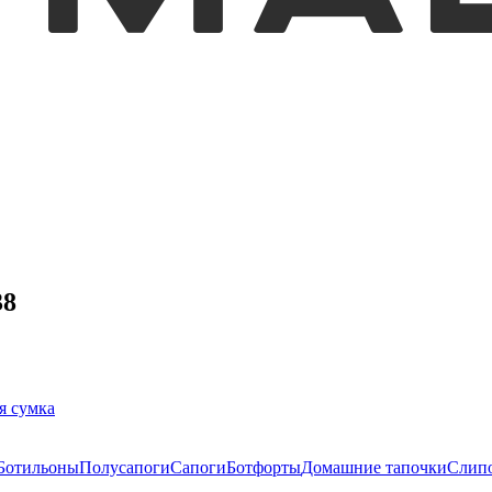
38
я сумка
Ботильоны
Полусапоги
Сапоги
Ботфорты
Домашние тапочки
Слип