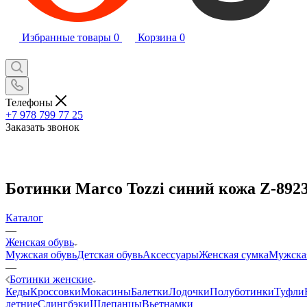
Избранные товары
0
Корзина
0
Телефоны
+7 978 799 77 25
Заказать звонок
Ботинки Marco Tozzi синий кожа Z-892
Каталог
—
Женская обувь
Мужская обувь
Детская обувь
Аксессуары
Женская сумка
Мужска
—
Ботинки женские
Кеды
Кроссовки
Мокасины
Балетки
Лодочки
Полуботинки
Туфли
летние
Слингбэки
Шлепанцы
Вьетнамки