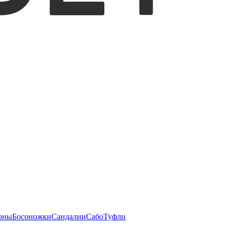
оны
Босоножки
Сандалии
Сабо
Туфли