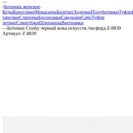
—
Ботинки женские
Кеды
Кроссовки
Мокасины
Балетки
Лодочки
Полуботинки
Туфли
тапочки
Слипоны
Босоножки
Сандалии
Сабо
Туфли
летние
Слингбэки
Шлепанцы
Вьетнамки
—
Ботинки Crosby черный кожа искусств./оксфорд Z-8839
Артикул:
Z-8839