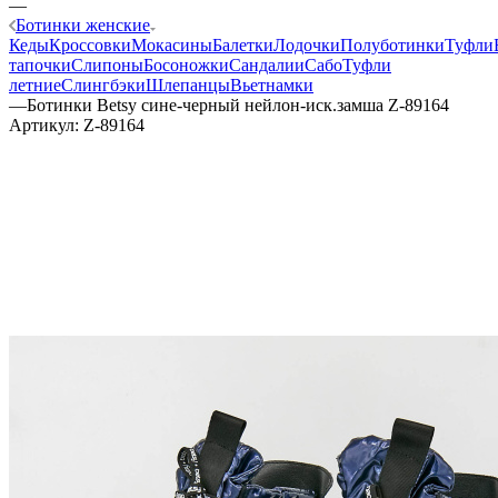
—
Ботинки женские
Кеды
Кроссовки
Мокасины
Балетки
Лодочки
Полуботинки
Туфли
тапочки
Слипоны
Босоножки
Сандалии
Сабо
Туфли
летние
Слингбэки
Шлепанцы
Вьетнамки
—
Ботинки Betsy сине-черный нейлон-иск.замша Z-89164
Артикул:
Z-89164