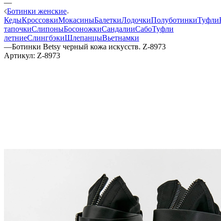
—
Ботинки женские
Кеды
Кроссовки
Мокасины
Балетки
Лодочки
Полуботинки
Туфли
тапочки
Слипоны
Босоножки
Сандалии
Сабо
Туфли
летние
Слингбэки
Шлепанцы
Вьетнамки
—
Ботинки Betsy черный кожа искусств. Z-8973
Артикул:
Z-8973