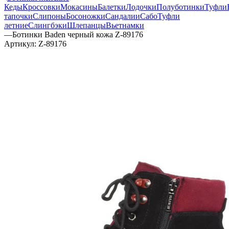
Кеды
Кроссовки
Мокасины
Балетки
Лодочки
Полуботинки
Туфли
тапочки
Слипоны
Босоножки
Сандалии
Сабо
Туфли
летние
Слингбэки
Шлепанцы
Вьетнамки
—
Ботинки Baden черный кожа Z-89176
Артикул:
Z-89176