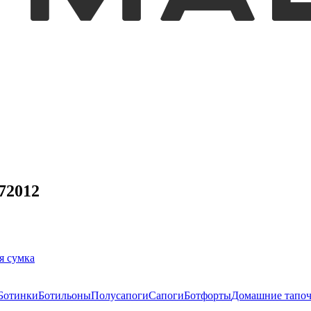
72012
я сумка
Ботинки
Ботильоны
Полусапоги
Сапоги
Ботфорты
Домашние тапо