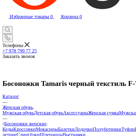
Избранные товары
0
Корзина
0
Телефоны
+7 978 799 77 25
Заказать звонок
Босоножки Tamaris черный текстиль F-
Каталог
—
Женская обувь
Мужская обувь
Детская обувь
Аксессуары
Женская сумка
Мужска
—
Босоножки женские
Кеды
Кроссовки
Мокасины
Балетки
Лодочки
Полуботинки
Туфли
летние
Слингбэки
Шлепанцы
Вьетнамки