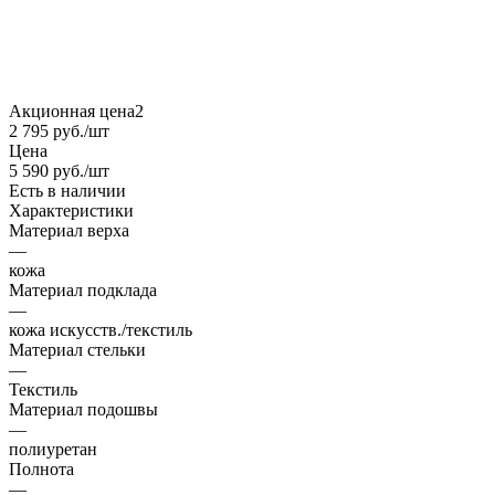
Акционная цена2
2 795
руб.
/шт
Цена
5 590
руб.
/шт
Есть в наличии
Характеристики
Материал верха
—
кожа
Материал подклада
—
кожа искусств./текстиль
Материал стельки
—
Текстиль
Материал подошвы
—
полиуретан
Полнота
—