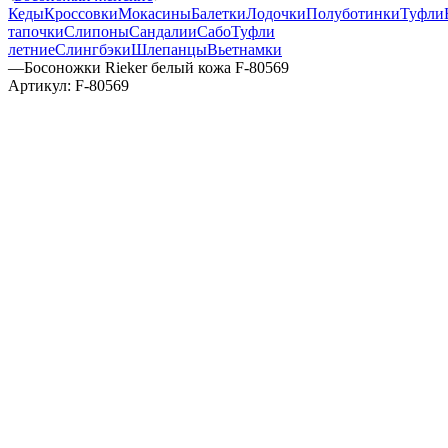
Кеды
Кроссовки
Мокасины
Балетки
Лодочки
Полуботинки
Туфли
тапочки
Слипоны
Сандалии
Сабо
Туфли
летние
Слингбэки
Шлепанцы
Вьетнамки
—
Босоножки Rieker белый кожа F-80569
Артикул:
F-80569