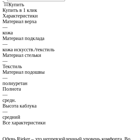
Купить
Купить в 1 клик
Характеристики
Материал верха
—
кожа
Материал подклада
—
кожа искусств./текстиль
Материал стельки
—
Текстиль
Материал подошвы
—
полиуретан
Полнота
—
средн.
Высота каблука
—
средний
Все характеристики
Обувь Rieker – это непревзойденный уровень комфорта. Во