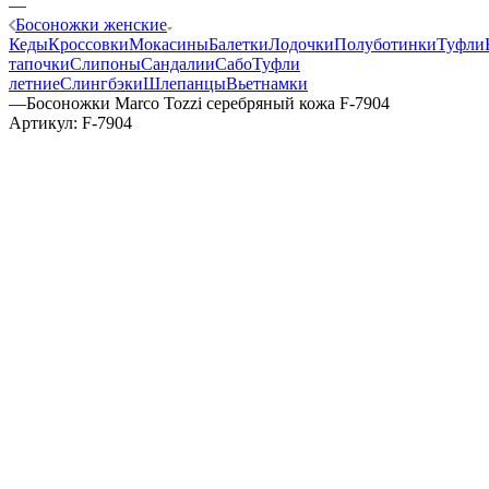
—
Босоножки женские
Кеды
Кроссовки
Мокасины
Балетки
Лодочки
Полуботинки
Туфли
тапочки
Слипоны
Сандалии
Сабо
Туфли
летние
Слингбэки
Шлепанцы
Вьетнамки
—
Босоножки Marco Tozzi серебряный кожа F-7904
Артикул:
F-7904