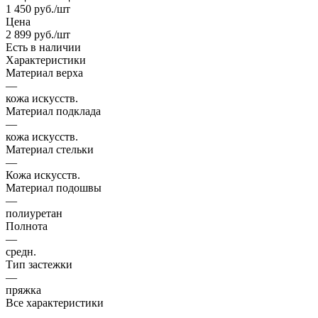
1 450
руб.
/шт
Цена
2 899
руб.
/шт
Есть в наличии
Характеристики
Материал верха
—
кожа искусств.
Материал подклада
—
кожа искусств.
Материал стельки
—
Кожа искусств.
Материал подошвы
—
полиуретан
Полнота
—
средн.
Тип застежки
—
пряжка
Все характеристики