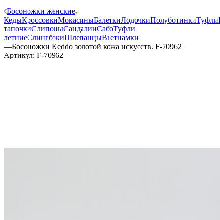
—
Босоножки женские
Кеды
Кроссовки
Мокасины
Балетки
Лодочки
Полуботинки
Туфли
тапочки
Слипоны
Сандалии
Сабо
Туфли
летние
Слингбэки
Шлепанцы
Вьетнамки
—
Босоножки Keddo золотой кожа искусств. F-70962
Артикул:
F-70962