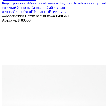
Кеды
Кроссовки
Мокасины
Балетки
Лодочки
Полуботинки
Туфли
тапочки
Слипоны
Сандалии
Сабо
Туфли
летние
Слингбэки
Шлепанцы
Вьетнамки
—
Босоножки Derem белый кожа F-80560
Артикул:
F-80560