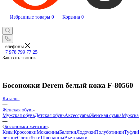
Избранные товары
0
Корзина
0
Телефоны
+7 978 799 77 25
Заказать звонок
Босоножки Derem белый кожа F-80560
Каталог
—
Женская обувь
Мужская обувь
Детская обувь
Аксессуары
Женская сумка
Мужска
—
Босоножки женские
Кеды
Кроссовки
Мокасины
Балетки
Лодочки
Полуботинки
Туфли
летние
Слингбэки
Шлепанцы
Вьетнамки