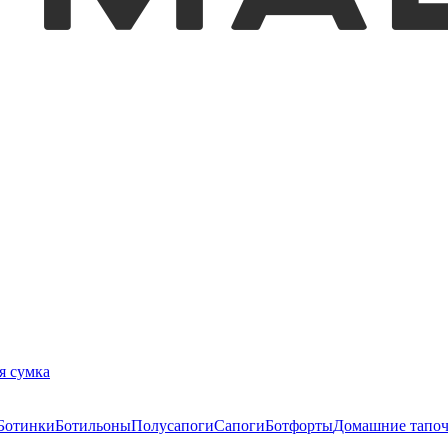
я сумка
Ботинки
Ботильоны
Полусапоги
Сапоги
Ботфорты
Домашние тапо