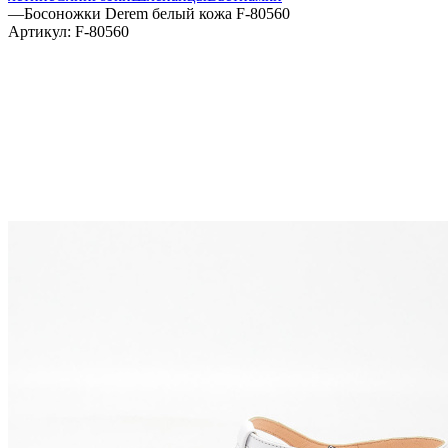
—
Босоножки Derem белый кожа F-80560
Артикул:
F-80560