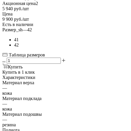
Акционная цена2
5 940
руб.
/шт
Цена
9 900
руб.
/шт
Есть в наличии
Размер_sh
—
42
41
42
Таблица размеров
Купить
Купить в 1 клик
Характеристики
Материал верха
—
кожа
Материал подклада
—
кожа
Материал подошвы
—
резина
Полнота