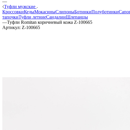
—
Туфли мужские
Кроссовки
Кеды
Мокасины
Слипоны
Ботинки
Полуботинки
Сапо
тапочки
Туфли летние
Сандалии
Шлепанцы
—
Туфли Romitan коричневый кожа Z-100665
Артикул:
Z-100665