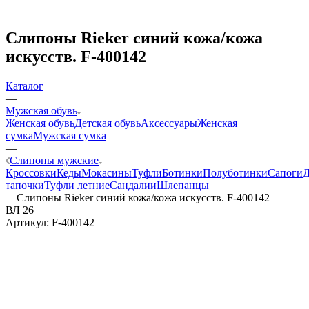
Слипоны Rieker синий кожа/кожа
искусств. F-400142
Каталог
—
Мужская обувь
Женская обувь
Детская обувь
Аксессуары
Женская
сумка
Мужская сумка
—
Слипоны мужские
Кроссовки
Кеды
Мокасины
Туфли
Ботинки
Полуботинки
Сапоги
тапочки
Туфли летние
Сандалии
Шлепанцы
—
Слипоны Rieker синий кожа/кожа искусств. F-400142
ВЛ 26
Артикул:
F-400142