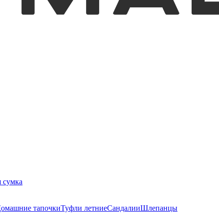
 сумка
омашние тапочки
Туфли летние
Сандалии
Шлепанцы