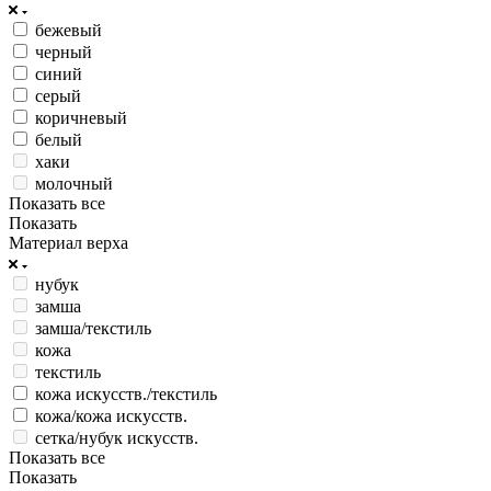
бежевый
черный
синий
серый
коричневый
белый
хаки
молочный
Показать все
Показать
Материал верха
нубук
замша
замша/текстиль
кожа
текстиль
кожа искусств./текстиль
кожа/кожа искусств.
сетка/нубук искусств.
Показать все
Показать