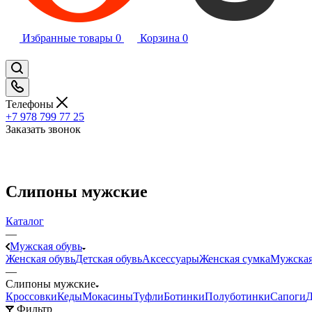
Избранные товары
0
Корзина
0
Телефоны
+7 978 799 77 25
Заказать звонок
Слипоны мужские
Каталог
—
Мужская обувь
Женская обувь
Детская обувь
Аксессуары
Женская сумка
Мужская
—
Слипоны мужские
Кроссовки
Кеды
Мокасины
Туфли
Ботинки
Полуботинки
Сапоги
Д
Фильтр