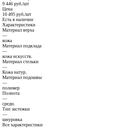
9 446
руб.
/шт
Цена
10 495
руб.
/шт
Есть в наличии
Характеристики
Материал верха
—
кожа
Материал подклада
—
кожа искусств.
Материал стельки
—
Кожа натур.
Материал подошвы
—
полимер
Полнота
—
средн.
Тип застежки
—
шнуровка
Все характеристики