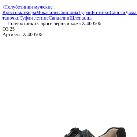
—
Полуботинки мужские
Кроссовки
Кеды
Мокасины
Слипоны
Туфли
Ботинки
Сапоги
Дома
тапочки
Туфли летние
Сандалии
Шлепанцы
—
Полуботинки Caprice черный кожа Z-400506
ОЗ 25
Артикул:
Z-400506