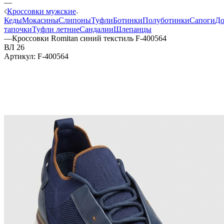
—
Кроссовки мужские
Кеды
Мокасины
Слипоны
Туфли
Ботинки
Полуботинки
Сапоги
Д
тапочки
Туфли летние
Сандалии
Шлепанцы
—
Кроссовки Romitan синий текстиль F-400564
ВЛ 26
Артикул:
F-400564