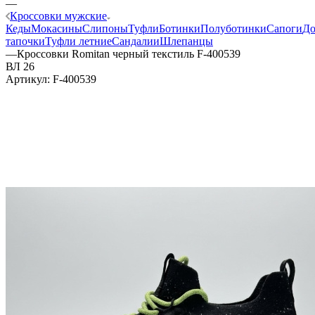
—
Кроссовки мужские
Кеды
Мокасины
Слипоны
Туфли
Ботинки
Полуботинки
Сапоги
Д
тапочки
Туфли летние
Сандалии
Шлепанцы
—
Кроссовки Romitan черный текстиль F-400539
ВЛ 26
Артикул:
F-400539