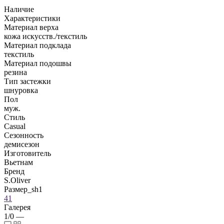
Наличие
Характеристики
Материал верха
кожа искусств./текстиль
Материал подклада
текстиль
Материал подошвы
резина
Тип застежки
шнуровка
Пол
муж.
Стиль
Casual
Сезонность
демисезон
Изготовитель
Вьетнам
Бренд
S.Oliver
Размер_sh1
41
Галерея
1/0
—