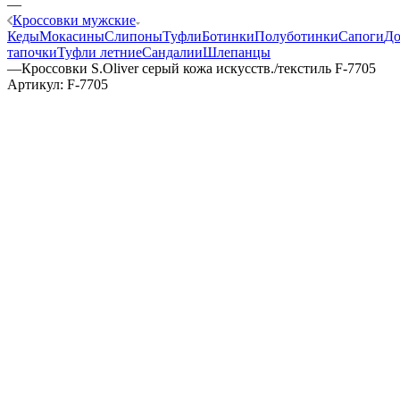
—
Кроссовки мужские
Кеды
Мокасины
Слипоны
Туфли
Ботинки
Полуботинки
Сапоги
Д
тапочки
Туфли летние
Сандалии
Шлепанцы
—
Кроссовки S.Oliver серый кожа искусств./текстиль F-7705
Артикул:
F-7705