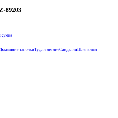
Z-89203
 сумка
Домашние тапочки
Туфли летние
Сандалии
Шлепанцы