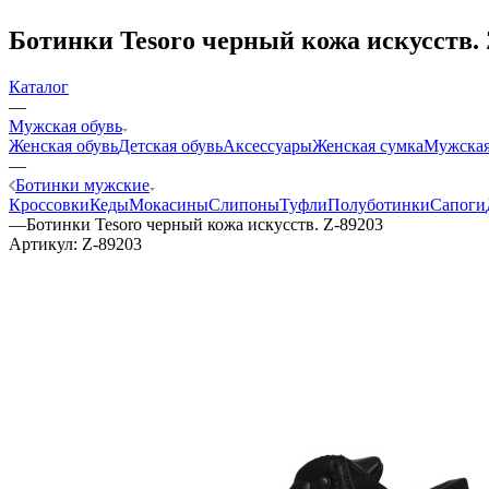
Ботинки Tesoro черный кожа искусств. 
Каталог
—
Мужская обувь
Женская обувь
Детская обувь
Аксессуары
Женская сумка
Мужская
—
Ботинки мужские
Кроссовки
Кеды
Мокасины
Слипоны
Туфли
Полуботинки
Сапоги
—
Ботинки Tesoro черный кожа искусств. Z-89203
Артикул:
Z-89203