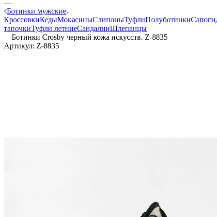
—
Ботинки мужские
Кроссовки
Кеды
Мокасины
Слипоны
Туфли
Полуботинки
Сапоги
тапочки
Туфли летние
Сандалии
Шлепанцы
—
Ботинки Crosby черный кожа искусств. Z-8835
Артикул:
Z-8835