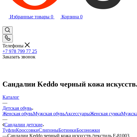
Избранные товары
0
Корзина
0
Телефоны
+7 978 799 77 25
Заказать звонок
Сандалии Keddo черный кожа искусств.
Каталог
—
Детская обувь
Женская обувь
Мужская обувь
Аксессуары
Женская сумка
Мужска
—
Сандалии детские
Туфли
Кроссовки
Слипоны
Ботинки
Босоножки
—
Сандалии Keddo черный кожа искусств./текстиль F-81003