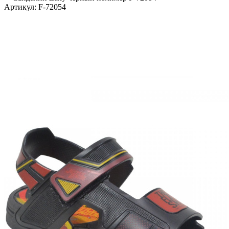
Артикул:
F-72054