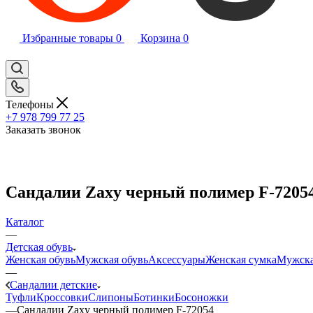
Избранные товары
0
Корзина
0
Телефоны
+7 978 799 77 25
Заказать звонок
Сандалии Zaxy черный полимер F-7205
Каталог
—
Детская обувь
Женская обувь
Мужская обувь
Аксессуары
Женская сумка
Мужска
—
Сандалии детские
Туфли
Кроссовки
Слипоны
Ботинки
Босоножки
—
Сандалии Zaxy черный полимер F-72054