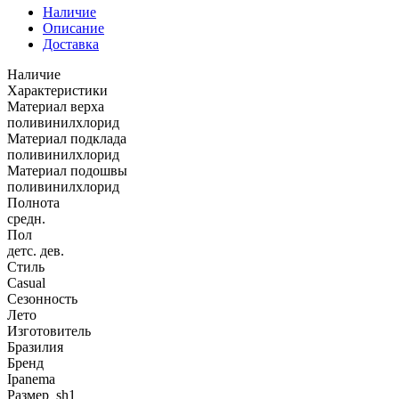
Наличие
Описание
Доставка
Наличие
Характеристики
Материал верха
поливинилхлорид
Материал подклада
поливинилхлорид
Материал подошвы
поливинилхлорид
Полнота
средн.
Пол
детс. дев.
Стиль
Casual
Сезонность
Лето
Изготовитель
Бразилия
Бренд
Ipanema
Размер_sh1