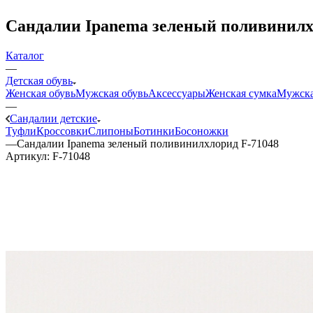
Сандалии Ipanema зеленый поливинилх
Каталог
—
Детская обувь
Женская обувь
Мужская обувь
Аксессуары
Женская сумка
Мужска
—
Сандалии детские
Туфли
Кроссовки
Слипоны
Ботинки
Босоножки
—
Сандалии Ipanema зеленый поливинилхлорид F-71048
Артикул:
F-71048