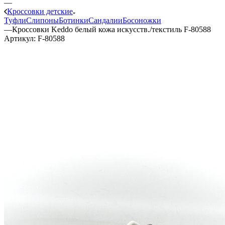
—
Кроссовки детские
Туфли
Слипоны
Ботинки
Сандалии
Босоножки
—
Кроссовки Keddo белый кожа искусств./текстиль F-80588
Артикул:
F-80588