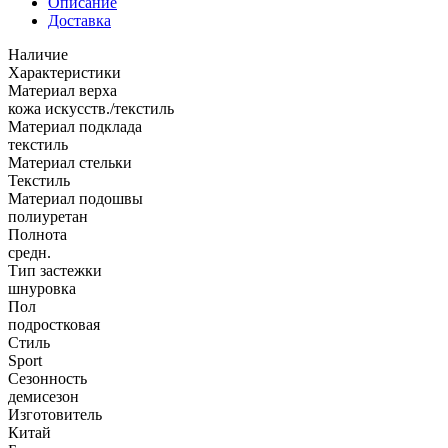
Описание
Доставка
Наличие
Характеристики
Материал верха
кожа искусств./текстиль
Материал подклада
текстиль
Материал стельки
Текстиль
Материал подошвы
полиуретан
Полнота
средн.
Тип застежки
шнуровка
Пол
подростковая
Стиль
Sport
Сезонность
демисезон
Изготовитель
Китай