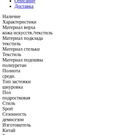
Описание
Доставка
Наличие
Характеристики
Материал верха
кожа искусств./текстиль
Материал подклада
текстиль
Материал стельки
Текстиль
Материал подошвы
полиуретан
Полнота
средн.
Тип застежки
шнуровка
Пол
подростковая
Стиль
Sport
Сезонность
демисезон
Изготовитель
Китай