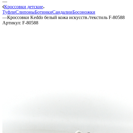
—
Кроссовки детские
Туфли
Слипоны
Ботинки
Сандалии
Босоножки
—
Кроссовки Keddo белый кожа искусств./текстиль F-80588
Артикул:
F-80588