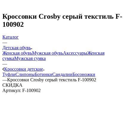
Кроссовки Crosby серый текстиль F-
100902
Каталог
—
Детская обувь
Женская обувь
Мужская обувь
Аксессуары
Женская
сумка
Мужская сумка
—
Кроссовки детские
Туфли
Слипоны
Ботинки
Сандалии
Босоножки
—
Кроссовки Crosby серый текстиль F-100902
СКИДКА
Артикул:
F-100902