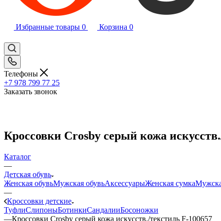
Избранные товары
0
Корзина
0
Телефоны
+7 978 799 77 25
Заказать звонок
Кроссовки Crosby серый кожа искусств.
Каталог
—
Детская обувь
Женская обувь
Мужская обувь
Аксессуары
Женская сумка
Мужска
—
Кроссовки детские
Туфли
Слипоны
Ботинки
Сандалии
Босоножки
—
Кроссовки Crosby серый кожа искусств./текстиль F-100657