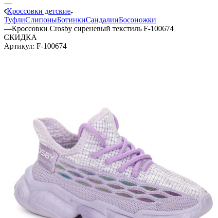
—
Кроссовки детские
Туфли
Слипоны
Ботинки
Сандалии
Босоножки
—
Кроссовки Crosby сиреневый текстиль F-100674
СКИДКА
Артикул:
F-100674