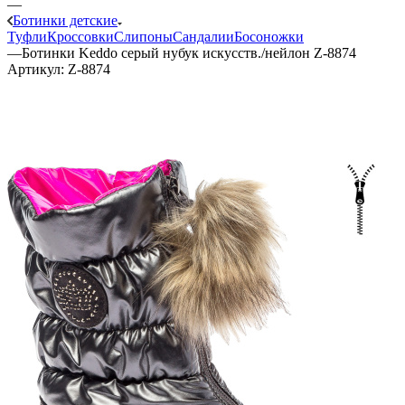
—
Ботинки детские
Туфли
Кроссовки
Слипоны
Сандалии
Босоножки
—
Ботинки Keddo серый нубук искусств./нейлон Z-8874
Артикул:
Z-8874