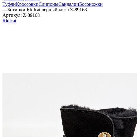
Туфли
Кроссовки
Слипоны
Сандалии
Босоножки
—
Ботинки Ridlcat черный кожа Z-89168
Артикул:
Z-89168
Ridlcat