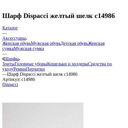
Шарф Dispacci желтый шелк c14986
Каталог
—
Аксессуары
Женская обувь
Мужская обувь
Детская обувь
Женская
сумка
Мужская сумка
—
Шарфы
Зонты
Головные уборы
Кошельки и холдеры
Средства по
уходу
Ремни
Перчатки
—
Шарф Dispacci желтый шелк c14986
Артикул:
c14986
Dispacci