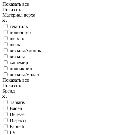
Показать все
Показать
Материал верха
текстиль
полиэстер
шерсть
шелк
вискоза/хлопок
вискоза
кашемир
полиакрил
вискоза/модал
Показать все
Показать
Бренд
Tamaris
Baden
De esse
Dispacci
Fabretti
LV