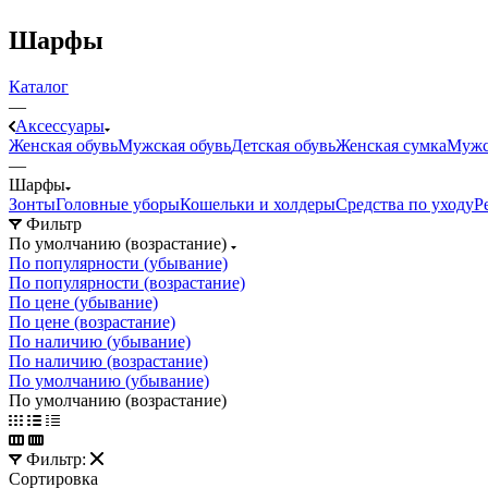
Шарфы
Каталог
—
Аксессуары
Женская обувь
Мужская обувь
Детская обувь
Женская сумка
Мужс
—
Шарфы
Зонты
Головные уборы
Кошельки и холдеры
Средства по уходу
Р
Фильтр
По умолчанию (возрастание)
По популярности (убывание)
По популярности (возрастание)
По цене (убывание)
По цене (возрастание)
По наличию (убывание)
По наличию (возрастание)
По умолчанию (убывание)
По умолчанию (возрастание)
Фильтр:
Сортировка