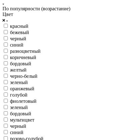
По популярности (возрастание)
Цвет
красный
бежевый
черный
синий
разноцветный
коричневый
бордовый
желтый
черно-белый
зеленый
оранжевый
голубой
фиолетовый
зеленый
бордовый
мультицвет
черный
синий
розово-голубой