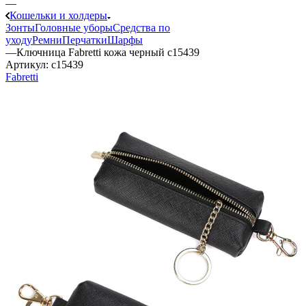
—
Кошельки и холдеры
Зонты
Головные уборы
Средства по
уходу
Ремни
Перчатки
Шарфы
—
Ключница Fabretti кожа черный c15439
Артикул:
c15439
Fabretti