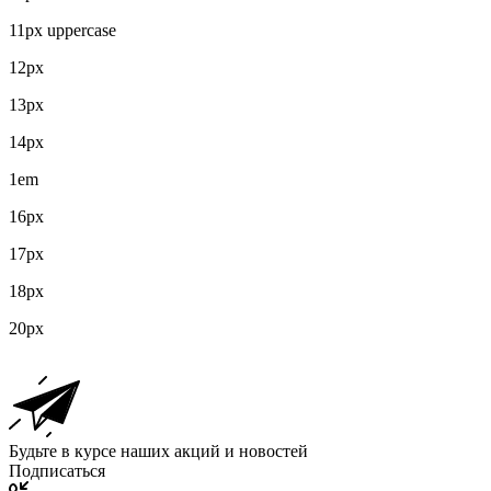
11px uppercase
12px
13px
14px
1em
16px
17px
18px
20px
Будьте в курсе наших акций и новостей
Подписаться