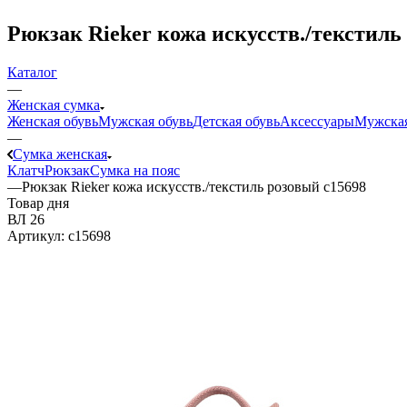
Рюкзак Rieker кожа искусств./текстиль
Каталог
—
Женская сумка
Женская обувь
Мужская обувь
Детская обувь
Аксессуары
Мужская
—
Сумка женская
Клатч
Рюкзак
Сумка на пояс
—
Рюкзак Rieker кожа искусств./текстиль розовый c15698
Товар дня
ВЛ 26
Артикул:
c15698