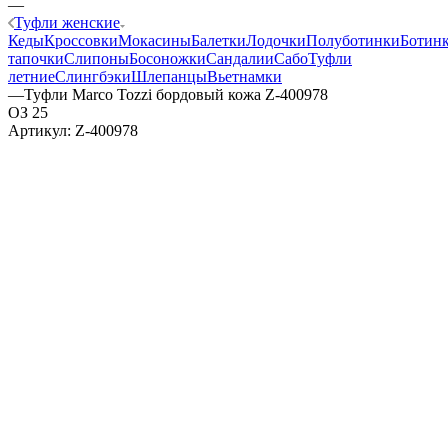
—
Туфли женские
Кеды
Кроссовки
Мокасины
Балетки
Лодочки
Полуботинки
Ботин
тапочки
Слипоны
Босоножки
Сандалии
Сабо
Туфли
летние
Слингбэки
Шлепанцы
Вьетнамки
—
Туфли Marco Tozzi бордовый кожа Z-400978
ОЗ 25
Артикул:
Z-400978