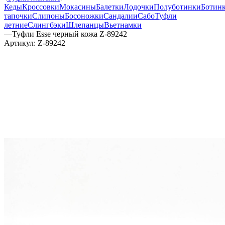
Кеды
Кроссовки
Мокасины
Балетки
Лодочки
Полуботинки
Ботин
тапочки
Слипоны
Босоножки
Сандалии
Сабо
Туфли
летние
Слингбэки
Шлепанцы
Вьетнамки
—
Туфли Esse черный кожа Z-89242
Артикул:
Z-89242