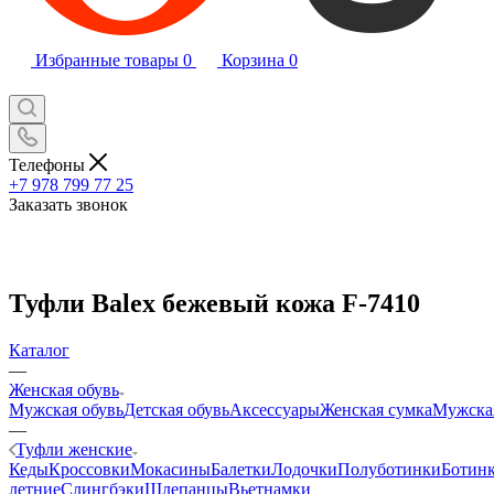
Избранные товары
0
Корзина
0
Телефоны
+7 978 799 77 25
Заказать звонок
Туфли Balex бежевый кожа F-7410
Каталог
—
Женская обувь
Мужская обувь
Детская обувь
Аксессуары
Женская сумка
Мужска
—
Туфли женские
Кеды
Кроссовки
Мокасины
Балетки
Лодочки
Полуботинки
Ботин
летние
Слингбэки
Шлепанцы
Вьетнамки