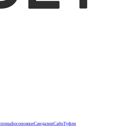
ипоны
Босоножки
Сандалии
Сабо
Туфли