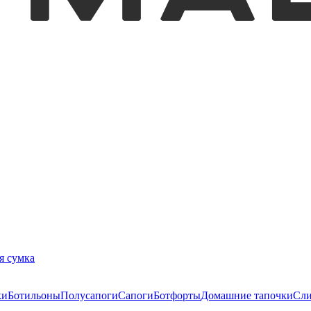
я сумка
ки
Ботильоны
Полусапоги
Сапоги
Ботфорты
Домашние тапочки
Сл