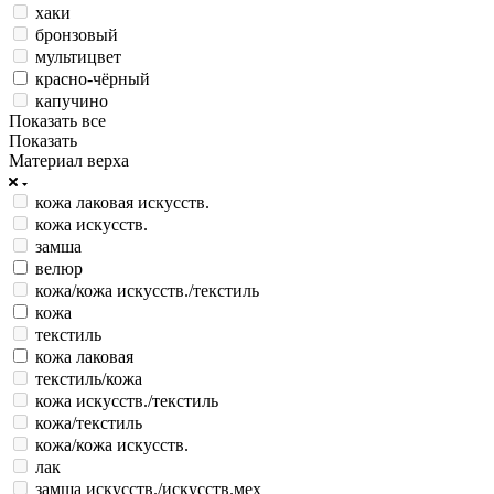
хаки
бронзовый
мультицвет
красно-чёрный
капучино
Показать все
Показать
Материал верха
кожа лаковая искусств.
кожа искусств.
замша
велюр
кожа/кожа искусств./текстиль
кожа
текстиль
кожа лаковая
текстиль/кожа
кожа искусств./текстиль
кожа/текстиль
кожа/кожа искусств.
лак
замша искусств./искусств.мех