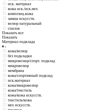
иск. материал
кожа иск./иск.мех
композиц.кожа
замша искусств.
велюр натуральный
спилок
Показать все
Показать
Материал подклада
кожа/велюр
без подкладки
микровелюр/спорт. подклад
микровелюр
мембрана
кожа/спортивный подклад
иск.материал
кожа/микровелюр
кожа/текстиль
кожа/кожа искусств.
текстиль/кожа
мех искусств.
текстиль