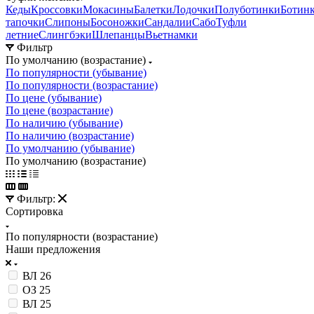
Кеды
Кроссовки
Мокасины
Балетки
Лодочки
Полуботинки
Ботин
тапочки
Слипоны
Босоножки
Сандалии
Сабо
Туфли
летние
Слингбэки
Шлепанцы
Вьетнамки
Фильтр
По умолчанию (возрастание)
По популярности (убывание)
По популярности (возрастание)
По цене (убывание)
По цене (возрастание)
По наличию (убывание)
По наличию (возрастание)
По умолчанию (убывание)
По умолчанию (возрастание)
Фильтр:
Сортировка
По популярности (возрастание)
Наши предложения
ВЛ 26
ОЗ 25
ВЛ 25