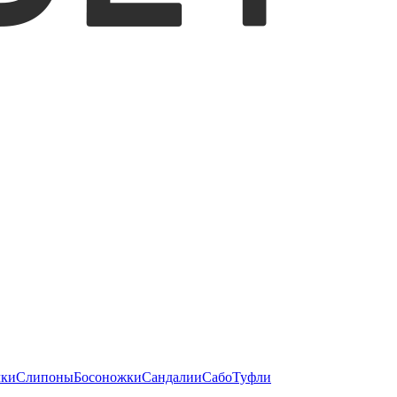
чки
Слипоны
Босоножки
Сандалии
Сабо
Туфли