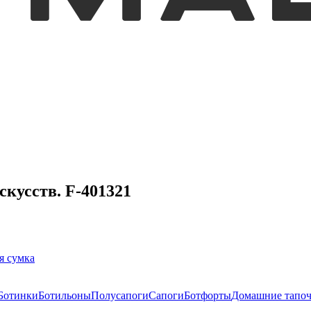
кусств. F-401321
я сумка
Ботинки
Ботильоны
Полусапоги
Сапоги
Ботфорты
Домашние тапо