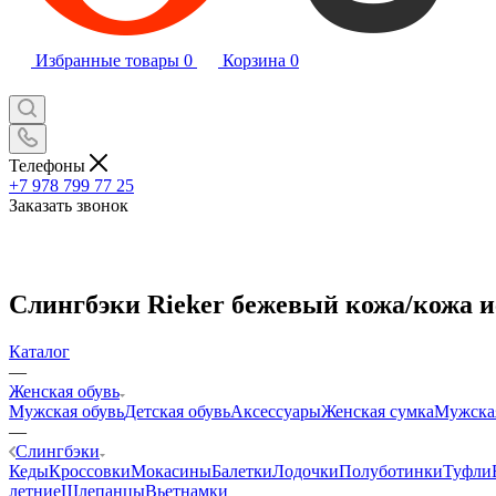
Избранные товары
0
Корзина
0
Телефоны
+7 978 799 77 25
Заказать звонок
Слингбэки Rieker бежевый кожа/кожа ис
Каталог
—
Женская обувь
Мужская обувь
Детская обувь
Аксессуары
Женская сумка
Мужска
—
Слингбэки
Кеды
Кроссовки
Мокасины
Балетки
Лодочки
Полуботинки
Туфли
летние
Шлепанцы
Вьетнамки