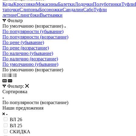
Кеды
Кроссовки
Мокасины
Балетки
Лодочки
Полуботинки
Туфли
тапочки
Слипоны
Босоножки
Сандалии
Сабо
Туфли
летние
Слингбэки
Вьетнамки
Фильтр
По умолчанию (возрастание)
По популярности (убывание)
По популярности (возрастание)
По цене (убывание)
По цене (возрастание)
По наличию (убывание)
По наличию (возрастание)
По умолчанию (убывание)
По умолчанию (возрастание)
Фильтр:
Сортировка
По популярности (возрастание)
Наши предложения
ВЛ 26
ВЛ 25
СКИДКА