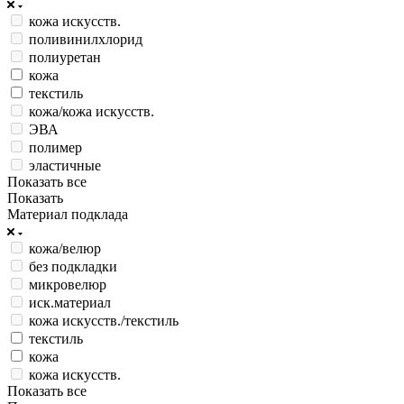
кожа искусств.
поливинилхлорид
полиуретан
кожа
текстиль
кожа/кожа искусств.
ЭВА
полимер
эластичные
Показать все
Показать
Материал подклада
кожа/велюр
без подкладки
микровелюр
иск.материал
кожа искусств./текстиль
текстиль
кожа
кожа искусств.
Показать все