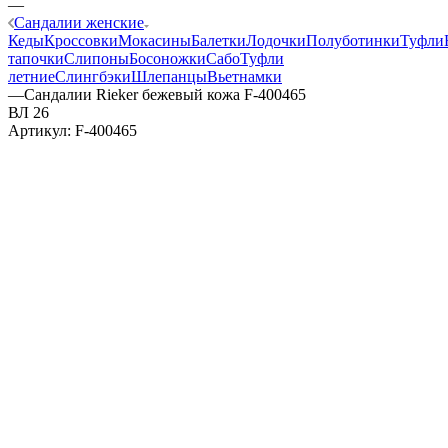
—
Сандалии женские
Кеды
Кроссовки
Мокасины
Балетки
Лодочки
Полуботинки
Туфли
тапочки
Слипоны
Босоножки
Сабо
Туфли
летние
Слингбэки
Шлепанцы
Вьетнамки
—
Сандалии Rieker бежевый кожа F-400465
ВЛ 26
Артикул:
F-400465