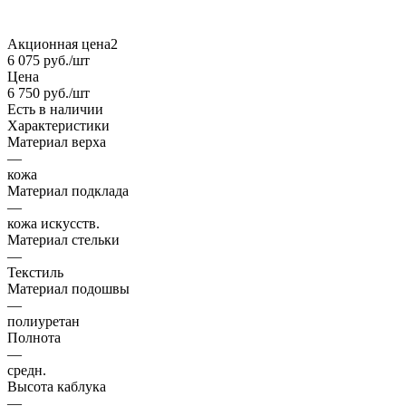
Акционная цена2
6 075
руб.
/шт
Цена
6 750
руб.
/шт
Есть в наличии
Характеристики
Материал верха
—
кожа
Материал подклада
—
кожа искусств.
Материал стельки
—
Текстиль
Материал подошвы
—
полиуретан
Полнота
—
средн.
Высота каблука
—