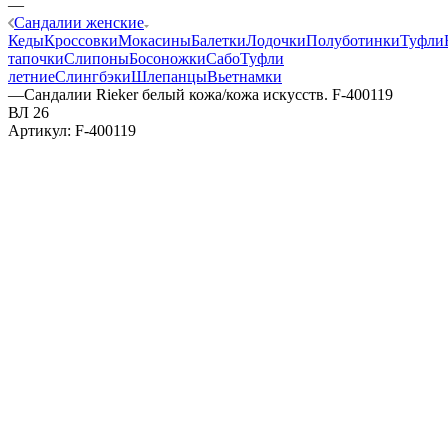
—
Сандалии женские
Кеды
Кроссовки
Мокасины
Балетки
Лодочки
Полуботинки
Туфли
тапочки
Слипоны
Босоножки
Сабо
Туфли
летние
Слингбэки
Шлепанцы
Вьетнамки
—
Сандалии Rieker белый кожа/кожа искусств. F-400119
ВЛ 26
Артикул:
F-400119