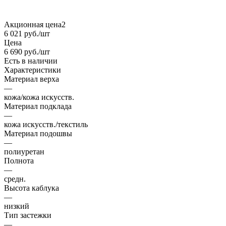
Акционная цена2
6 021
руб.
/шт
Цена
6 690
руб.
/шт
Есть в наличии
Характеристики
Материал верха
—
кожа/кожа искусств.
Материал подклада
—
кожа искусств./текстиль
Материал подошвы
—
полиуретан
Полнота
—
средн.
Высота каблука
—
низкий
Тип застежки
—