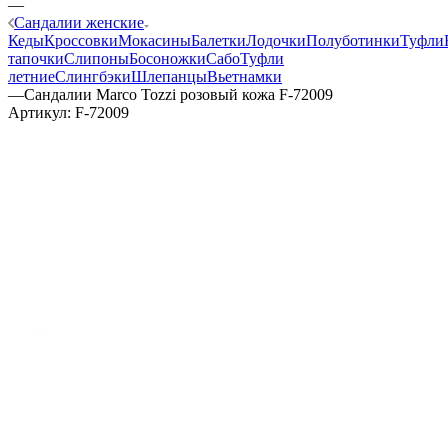
—
Сандалии женские
Кеды
Кроссовки
Мокасины
Балетки
Лодочки
Полуботинки
Туфли
тапочки
Слипоны
Босоножки
Сабо
Туфли
летние
Слингбэки
Шлепанцы
Вьетнамки
—
Сандалии Marco Tozzi розовый кожа F-72009
Артикул:
F-72009