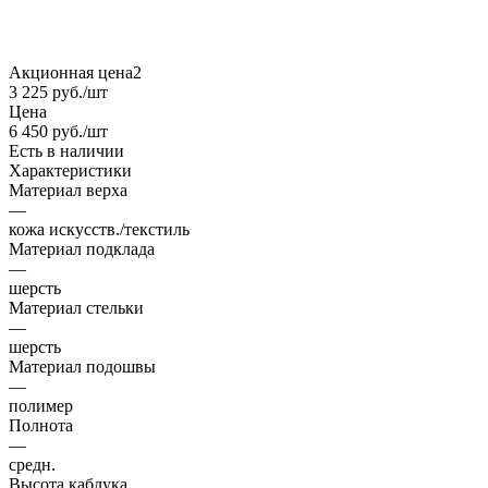
Акционная цена2
3 225
руб.
/шт
Цена
6 450
руб.
/шт
Есть в наличии
Характеристики
Материал верха
—
кожа искусств./текстиль
Материал подклада
—
шерсть
Материал стельки
—
шерсть
Материал подошвы
—
полимер
Полнота
—
средн.
Высота каблука