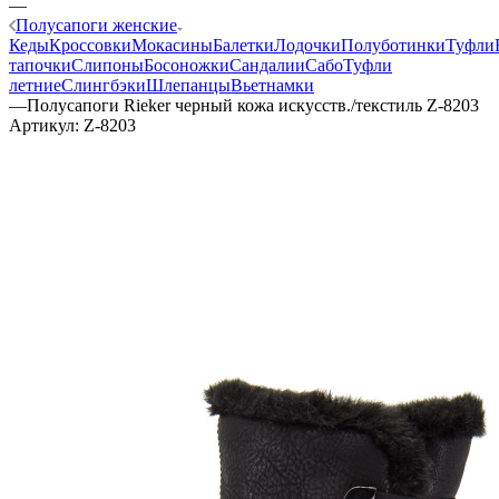
—
Полусапоги женские
Кеды
Кроссовки
Мокасины
Балетки
Лодочки
Полуботинки
Туфли
тапочки
Слипоны
Босоножки
Сандалии
Сабо
Туфли
летние
Слингбэки
Шлепанцы
Вьетнамки
—
Полусапоги Rieker черный кожа искусств./текстиль Z-8203
Артикул:
Z-8203