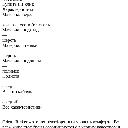
Купить в 1 клик
Характеристики
Материал верха
—
кожа искусств./текстиль
Материал подклада
—
шерсть
Материал стельки
—
шерсть
Материал подошвы
—
полимер
Полнота
—
средн.
Высота каблука
—
средний
Все характеристики
Обувь Rieker – это непревзойденный уровень комфорта. Во
всём мире этот бренд ассоциируется с высоким качеством и